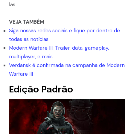
las.
VEJA TAMBÉM
Siga nossas redes sociais e fique por dentro de
todas as notícias
Modern Warfare III: Trailer, data, gameplay,
multiplayer, e mais
Verdansk é confirmada na campanha de Modern
Warfare III
Edição Padrão