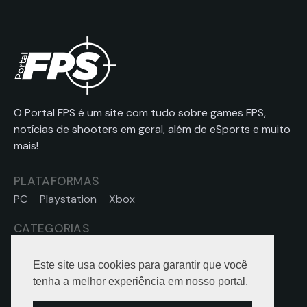
O Portal FPS é um site com tudo sobre games FPS,
notícias de shooters em geral, além de eSports e muito
mais!
PLATAFORMAS
PC
Playstation
Xbox
CATEGORIAS
Notícias
eSports
Dicas
Hardware
Este site usa cookies para garantir que você
SOBRE
tenha a melhor experiência em nosso portal.
Contato
Sobre nós