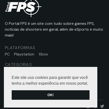
O Portal FPS é um site com tudo sobre games FPS,
notícias de shooters em geral, além de eSports e muito
mais!
PLATAFORMAS
PC
Playstation
Xbox
CATEGORIAS
Notícias
eSports
Dicas
Hardware
Este site usa cookies para garantir que você
SOBRE
tenha a melhor experiência em nosso portal.
Contato
Sobre nós
OK!
© todos os direitos reservados